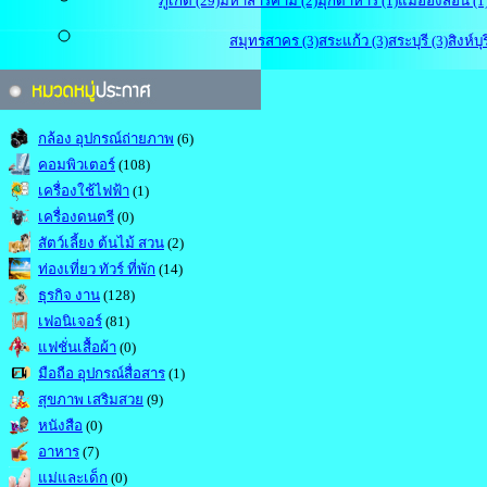
ภูเก็ต (29)
มหาสารคาม (2)
มุกดาหาร (1)
แม่ฮ่องสอน (1
สมุทรสาคร (3)
สระแก้ว (3)
สระบุรี (3)
สิงห์บุร
กล้อง อุปกรณ์ถ่ายภาพ
(6)
คอมพิวเตอร์
(108)
เครื่องใช้ไฟฟ้า
(1)
เครื่องดนตรี
(0)
สัตว์เลี้ยง ต้นไม้ สวน
(2)
ท่องเที่ยว ทัวร์ ที่พัก
(14)
ธุรกิจ งาน
(128)
เฟอนิเจอร์
(81)
แฟชั่นเสื้อผ้า
(0)
มือถือ อุปกรณ์สื่อสาร
(1)
สุขภาพ เสริมสวย
(9)
หนังสือ
(0)
อาหาร
(7)
แม่และเด็ก
(0)