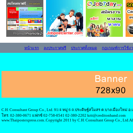
หน้าแรก
ลงประกาศฟรี
ประกาศทั้งหมด
กฏเกณฑ์การใช้ง
C.H. Consultant Group Co., Ltd. 91/4 หมู่ 6 ถ.ประดิษฐ์สโมสร ต.บางเมืองใหม่ 
โทร. 02-380-0671 แฟกซ์ 02-758-0541 02-380-2202 krit@creditonhand.com
www.Thaipostexpress.com..Copyright 2011 by C.H. Consultant Group Co., Ltd.Al