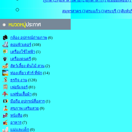
ภูเก็ต (29)
มหาสารคาม (2)
มุกดาหาร (1)
แม่ฮ่องสอน (1
สมุทรสาคร (3)
สระแก้ว (3)
สระบุรี (3)
สิงห์บุร
กล้อง อุปกรณ์ถ่ายภาพ
(6)
คอมพิวเตอร์
(108)
เครื่องใช้ไฟฟ้า
(1)
เครื่องดนตรี
(0)
สัตว์เลี้ยง ต้นไม้ สวน
(2)
ท่องเที่ยว ทัวร์ ที่พัก
(14)
ธุรกิจ งาน
(128)
เฟอนิเจอร์
(81)
แฟชั่นเสื้อผ้า
(0)
มือถือ อุปกรณ์สื่อสาร
(1)
สุขภาพ เสริมสวย
(9)
หนังสือ
(0)
อาหาร
(7)
แม่และเด็ก
(0)