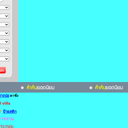
บางบ่อ
ตาชั่ง
 villa
r
ป้ายสติก
หารงาน
ชรเกษม