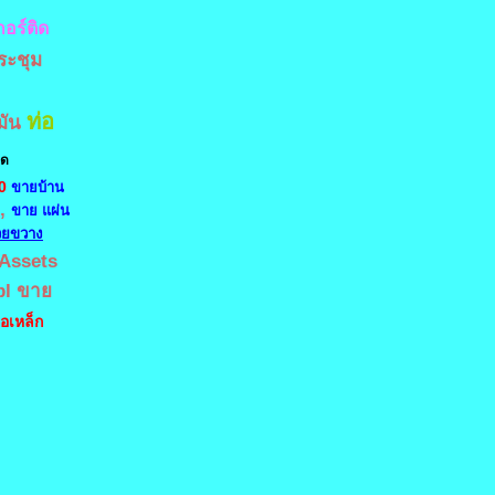
กอร์ติด
ระชุม
ท่อ
มัน
าด
0
ขายบ้าน
,
ขาย แผ่น
วยขวาง
iAssets
pl
ขาย
่อเหล็ก