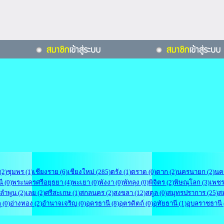
(2)
ชุมพร (1)
เชียงราย (6)
เชียงใหม่ (285)
ตรัง (1)
ตราด (0)
ตาก (2)
นครนายก (2)
นค
ี (0)
พระนครศรีอยุธยา (4)
พะเยา (0)
พังงา (0)
พัทลุง (0)
พิจิตร (2)
พิษณุโลก (3)
เพชรบ
ลำพูน (2)
เลย (2)
ศรีสะเกษ (1)
สกลนคร (2)
สงขลา (12)
สตูล (0)
สมุทรปราการ (25)
ส
 (0)
อ่างทอง (2)
อำนาจเจริญ (0)
อุดรธานี (8)
อุตรดิตถ์ (0)
อุทัยธานี (1)
อุบลราชธานี 