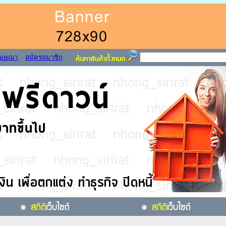
โฆษณา
สมัครสมาชิก