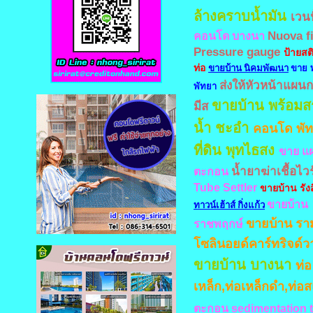
ล้างคราบน้ำมัน
เวนป
Nuova f
คอนโด บางนา
Pressure gauge
ป้ายสต
ท่อ
ขายบ้าน นิคมพัฒนา
ขาย พ
ส่งให้หัวหน้าแผนกแ
พัทยา
ขายบ้าน พร้อมส
มีส
น้ำ ชะอำ
คอนโด พั
ที่ดิน พุทไธสง
ขาย แผ
น้ำยาฆ่าเชื้อไวร
ตะกอน
Tube Settler
ขายบ้าน รัง
ขายบ้าน
ทาวน์เฮ้าส์ กิ่งแก้ว
ขายบ้าน รา
ราชพฤกษ์
โซลินอยด์คาร์ทริจด์ว
ขายบ้าน บางนา
ท่อ
เหล็ก,ท่อเหล็กดำ,ท่อ
ตะกอน sedimentation 