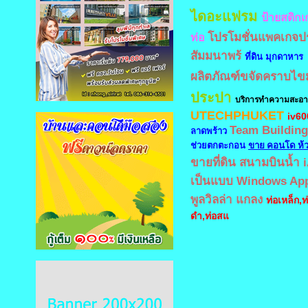
ไดอะแฟรม
ป้ายสติกเ
โปรโมชั่นแพคเกจป
ท่อ
สัมมนาพร้
ที่ดิน มุกดาหาร
ผลิตภัณฑ์ขจัดคราบไข
ประปา
บริการทำความสะอ
UTECHPHUKET
iv60
Team Building
ลาดพร้าว
ช่วยตกตะกอน
ขาย คอนโด ห้
ขายที่ดิน สนามบินน้ำ
เป็นแบบ Windows Ap
พูลวิลล่า แกลง
ท่อเหล็ก,ท
ดำ,ท่อสแ