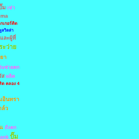
ั๊ม
เช่า
ima
ิกเกอร์ติด
ูลวิลล่า
ละผู้ที่
ระว่าย
ทยา
่นช่วยตก
ัส
ผลิต
สิต คลอง 4
มอินทรา
าล์ว
สแ
ถังตก
ปั๊ม
tank