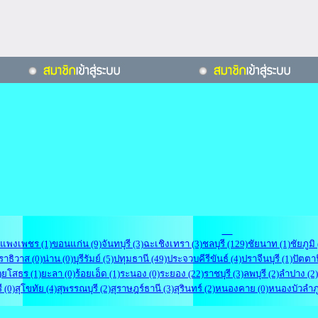
แพงเพชร (1)
ขอนแก่น (9)
จันทบุรี (3)
ฉะเชิงเทรา (3)
ชลบุรี (129)
ชัยนาท (1)
ชัยภูมิ 
ราธิวาส (0)
น่าน (0)
บุรีรัมย์ (5)
ปทุมธานี (49)
ประจวบคีรีขันธ์ (4)
ปราจีนบุรี (1)
ปัตตาน
)
ยโสธร (1)
ยะลา (0)
ร้อยเอ็ด (1)
ระนอง (0)
ระยอง (22)
ราชบุรี (3)
ลพบุรี (2)
ลำปาง (2)
ี (0)
สุโขทัย (4)
สุพรรณบุรี (2)
สุราษฎร์ธานี (3)
สุรินทร์ (2)
หนองคาย (0)
หนองบัวลำภู